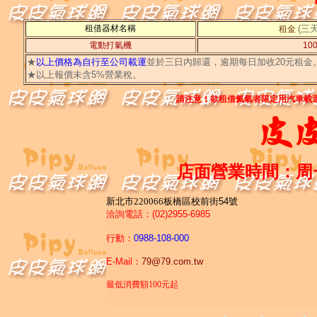
租借器材名稱
(三
租金
電動打氣機
10
★
以上價格為自行至公司載運
並於三日內歸還，逾期每日加收20元租金
★以上報價未含5%營業稅。
請注意！欲租借氦氣者限定用汽車載
店面營業時間：周一
新北市220066板橋區校前街
54
號
洽詢電話：
(02)2955-6985
行動：
0988-108-000
E-Mail
：
79@79.com.tw
最低消費額100元起