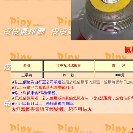
氦
型號
可充九吋球數量
價 格
三零鋼
約30顆
1000元
★以上價格為自行至公司載運
並須於租借期限內歸還，逾期每桶每日加收
★以上報價已含氦氣填充調壓閥租用。
★以上報價未含5%營業稅。
★已租借氦氣者，若未使用或有剩餘氦氣者～一概無法退費，請租借前
★租用二個月以上、未歸還視同買斷。
★無氦氣專業填充經驗者、恕不租借★