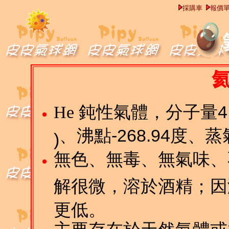
採購車
報價
4
He 鈍性氣體，分子量
-268.94
、沸點
度、蒸
)
無色、無毒、無氣味、
解很微，溶於酒精；因
更低。