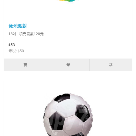
泳池派對
18吋 填充氦氣120元..
$53
未稅: $50