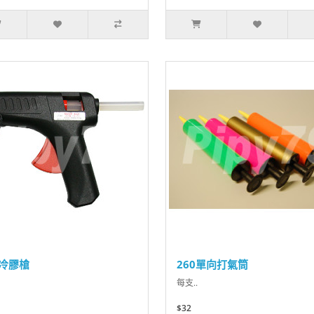
冷膠槍
260單向打氣筒
每支..
$32