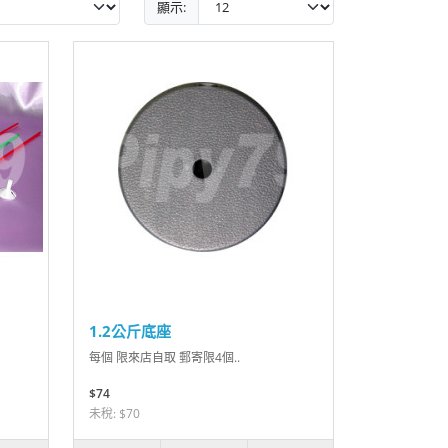
顯示:
1.2公斤底座
每個 限來店自取 郵寄限4個..
$74
未稅: $70