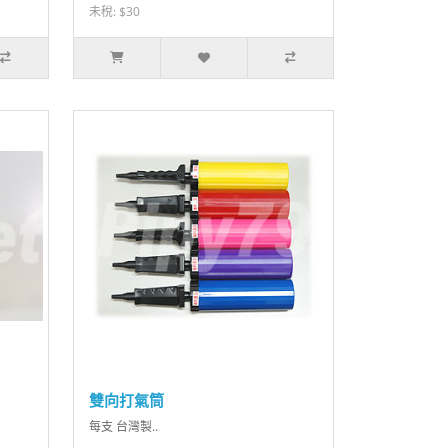
未稅: $30
雙向打氣筒
每支 台灣製..