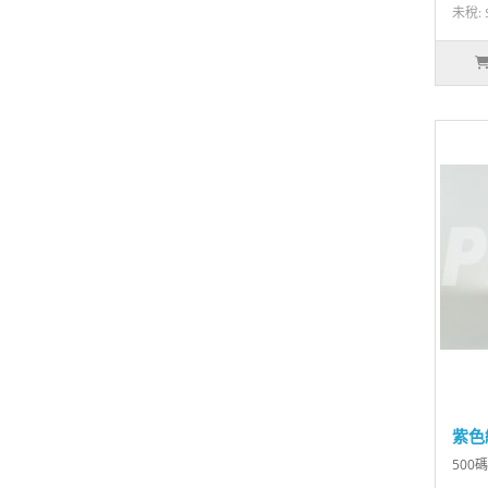
未稅: 
紫色
500碼.