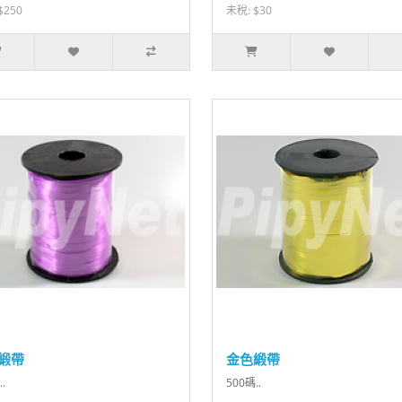
$250
未稅: $30
緞帶
金色緞帶
.
500碼..