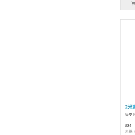
2米
每支 
$84
未稅: 