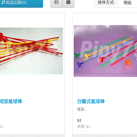
商品比較(0)
排序方式:
成型氣球棒
分離式氣球棒
.
每支..
$2
$3
未稅: $2