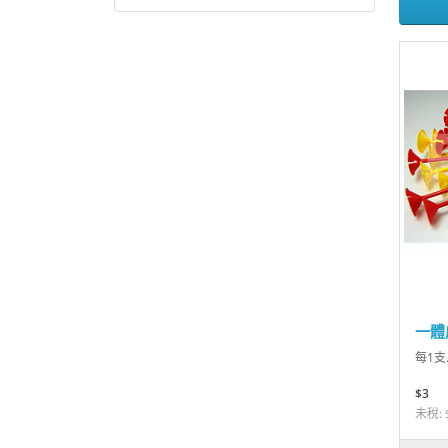
一體
每1支.
$3
未稅: 